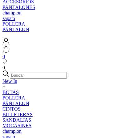
ACCESORIOS
PANTALONES
champion
zapato
POLLERA
PANTALON
0
0
New In
+
BOTAS
POLLERA
PANTALON
CINTOS
BILLETERAS
SANDALIAS
MOCASINES
champion
zapato