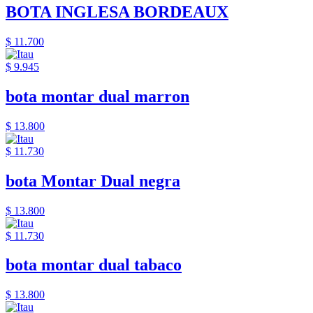
BOTA INGLESA BORDEAUX
$ 11.700
$ 9.945
bota montar dual marron
$ 13.800
$ 11.730
bota Montar Dual negra
$ 13.800
$ 11.730
bota montar dual tabaco
$ 13.800