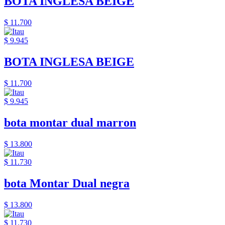
BOTA INGLESA BEIGE
$ 11.700
$ 9.945
BOTA INGLESA BEIGE
$ 11.700
$ 9.945
bota montar dual marron
$ 13.800
$ 11.730
bota Montar Dual negra
$ 13.800
$ 11.730