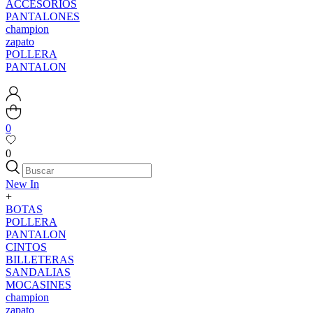
ACCESORIOS
PANTALONES
champion
zapato
POLLERA
PANTALON
0
0
New In
+
BOTAS
POLLERA
PANTALON
CINTOS
BILLETERAS
SANDALIAS
MOCASINES
champion
zapato