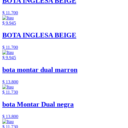
BOTA INGLESA BEIGE
$ 11.700
$ 9.945
BOTA INGLESA BEIGE
$ 11.700
$ 9.945
bota montar dual marron
$ 13.800
$ 11.730
bota Montar Dual negra
$ 13.800
$ 11.730