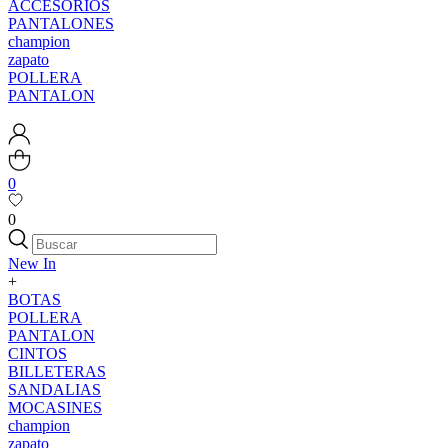
ACCESORIOS
PANTALONES
champion
zapato
POLLERA
PANTALON
0
0
New In
+
BOTAS
POLLERA
PANTALON
CINTOS
BILLETERAS
SANDALIAS
MOCASINES
champion
zapato