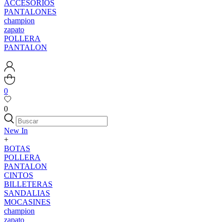
ACCESORIOS
PANTALONES
champion
zapato
POLLERA
PANTALON
0
0
New In
+
BOTAS
POLLERA
PANTALON
CINTOS
BILLETERAS
SANDALIAS
MOCASINES
champion
zapato