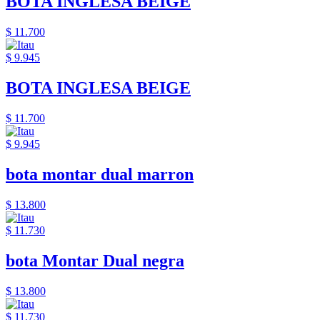
BOTA INGLESA BEIGE
$ 11.700
$ 9.945
BOTA INGLESA BEIGE
$ 11.700
$ 9.945
bota montar dual marron
$ 13.800
$ 11.730
bota Montar Dual negra
$ 13.800
$ 11.730