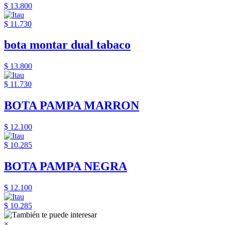
$ 13.800
$ 11.730
bota montar dual tabaco
$ 13.800
$ 11.730
BOTA PAMPA MARRON
$ 12.100
$ 10.285
BOTA PAMPA NEGRA
$ 12.100
$ 10.285
×