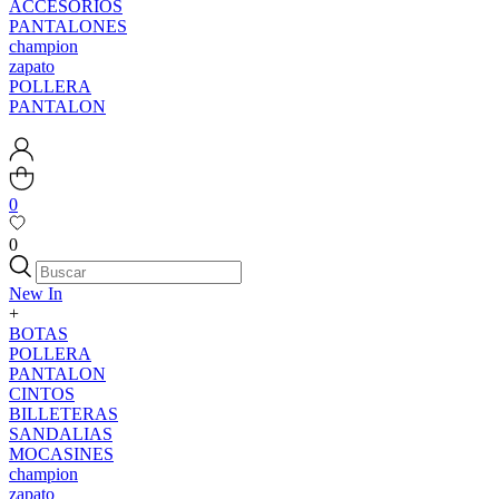
ACCESORIOS
PANTALONES
champion
zapato
POLLERA
PANTALON
0
0
New In
+
BOTAS
POLLERA
PANTALON
CINTOS
BILLETERAS
SANDALIAS
MOCASINES
champion
zapato