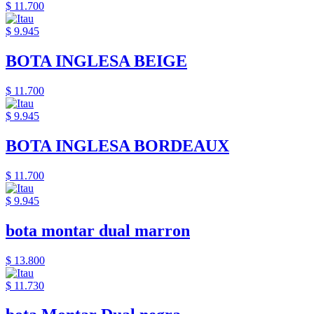
$ 11.700
$ 9.945
BOTA INGLESA BEIGE
$ 11.700
$ 9.945
BOTA INGLESA BORDEAUX
$ 11.700
$ 9.945
bota montar dual marron
$ 13.800
$ 11.730