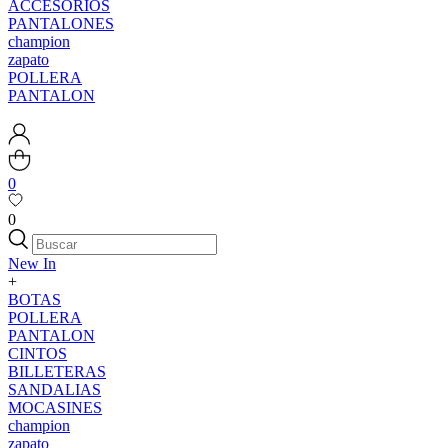
ACCESORIOS
PANTALONES
champion
zapato
POLLERA
PANTALON
0
0
New In
+
BOTAS
POLLERA
PANTALON
CINTOS
BILLETERAS
SANDALIAS
MOCASINES
champion
zapato