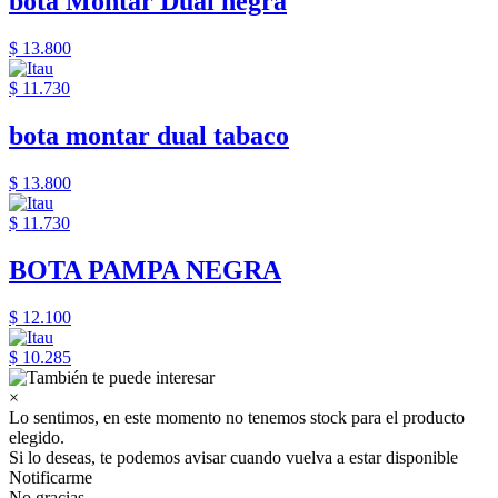
bota Montar Dual negra
$ 13.800
$ 11.730
bota montar dual tabaco
$ 13.800
$ 11.730
BOTA PAMPA NEGRA
$ 12.100
$ 10.285
×
Lo sentimos, en este momento no tenemos stock para el producto
elegido.
Si lo deseas, te podemos avisar cuando vuelva a estar disponible
Notificarme
No gracias