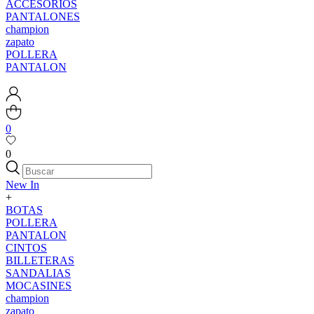
ACCESORIOS
PANTALONES
champion
zapato
POLLERA
PANTALON
0
0
New In
+
BOTAS
POLLERA
PANTALON
CINTOS
BILLETERAS
SANDALIAS
MOCASINES
champion
zapato