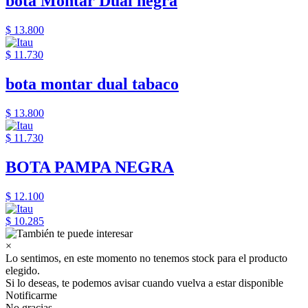
bota Montar Dual negra
$ 13.800
$ 11.730
bota montar dual tabaco
$ 13.800
$ 11.730
BOTA PAMPA NEGRA
$ 12.100
$ 10.285
×
Lo sentimos, en este momento no tenemos stock para el producto
elegido.
Si lo deseas, te podemos avisar cuando vuelva a estar disponible
Notificarme
No gracias