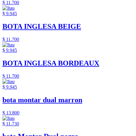
$ 11.700
$ 9.945
BOTA INGLESA BEIGE
$ 11.700
$ 9.945
BOTA INGLESA BORDEAUX
$ 11.700
$ 9.945
bota montar dual marron
$ 13.800
$ 11.730