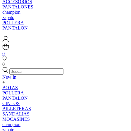
ACCESORIOS
PANTALONES
champion
zapato
POLLERA
PANTALON
0
0
New In
+
BOTAS
POLLERA
PANTALON
CINTOS
BILLETERAS
SANDALIAS
MOCASINES
champion
zapato