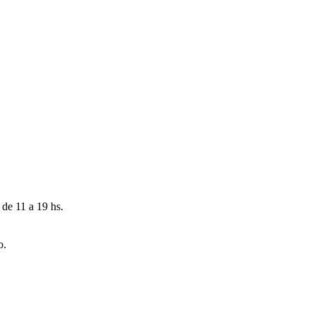
 de 11 a 19 hs.
o.