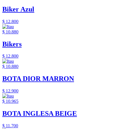
Biker Azul
$ 12.800
$ 10.880
Bikers
$ 12.800
$ 10.880
BOTA DIOR MARRON
$ 12.900
$ 10.965
BOTA INGLESA BEIGE
$ 11.700