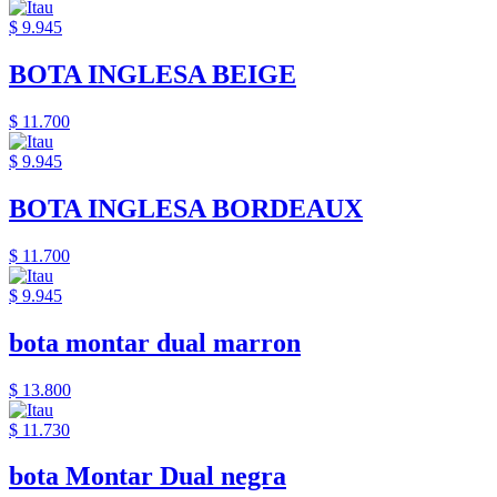
$ 9.945
BOTA INGLESA BEIGE
$ 11.700
$ 9.945
BOTA INGLESA BORDEAUX
$ 11.700
$ 9.945
bota montar dual marron
$ 13.800
$ 11.730
bota Montar Dual negra