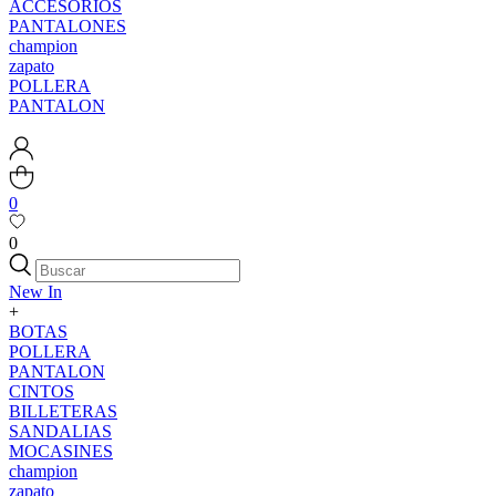
ACCESORIOS
PANTALONES
champion
zapato
POLLERA
PANTALON
0
0
New In
+
BOTAS
POLLERA
PANTALON
CINTOS
BILLETERAS
SANDALIAS
MOCASINES
champion
zapato