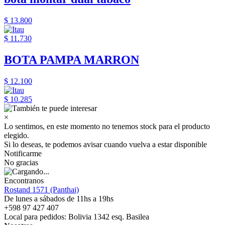
$ 13.800
$ 11.730
BOTA PAMPA MARRON
$ 12.100
$ 10.285
×
Lo sentimos, en este momento no tenemos stock para el producto
elegido.
Si lo deseas, te podemos avisar cuando vuelva a estar disponible
Notificarme
No gracias
Encontranos
Rostand 1571 (Panthai)
De lunes a sábados de 11hs a 19hs
+598 97 427 407
Local para pedidos: Bolivia 1342 esq. Basilea