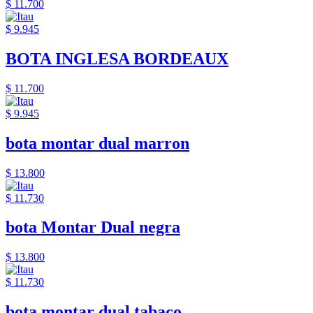
$ 11.700
$ 9.945
BOTA INGLESA BORDEAUX
$ 11.700
$ 9.945
bota montar dual marron
$ 13.800
$ 11.730
bota Montar Dual negra
$ 13.800
$ 11.730
bota montar dual tabaco