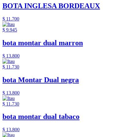
BOTA INGLESA BORDEAUX
$ 11.700
$ 9.945
bota montar dual marron
$ 13.800
$ 11.730
bota Montar Dual negra
$ 13.800
$ 11.730
bota montar dual tabaco
$ 13.800