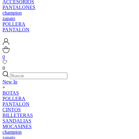
ACCESORIOS
PANTALONES
champion
zapato
POLLERA
PANTALON
0
0
New In
+
BOTAS
POLLERA
PANTALON
CINTOS
BILLETERAS
SANDALIAS
MOCASINES
champion
zapato