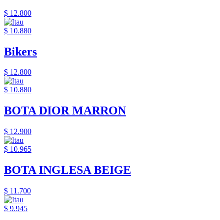
$ 12.800
$ 10.880
Bikers
$ 12.800
$ 10.880
BOTA DIOR MARRON
$ 12.900
$ 10.965
BOTA INGLESA BEIGE
$ 11.700
$ 9.945