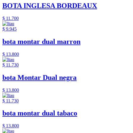
BOTA INGLESA BORDEAUX
$ 11.700
$ 9.945
bota montar dual marron
$ 13.800
$ 11.730
bota Montar Dual negra
$ 13.800
$ 11.730
bota montar dual tabaco
$ 13.800