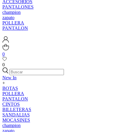
ACCESORIOS
PANTALONES
champion
zapato
POLLERA
PANTALON
0
0
New In
+
BOTAS
POLLERA
PANTALON
CINTOS
BILLETERAS
SANDALIAS
MOCASINES
champion
zapato