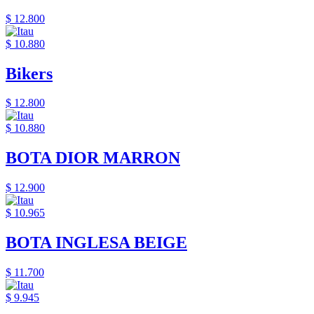
$ 12.800
$ 10.880
Bikers
$ 12.800
$ 10.880
BOTA DIOR MARRON
$ 12.900
$ 10.965
BOTA INGLESA BEIGE
$ 11.700
$ 9.945