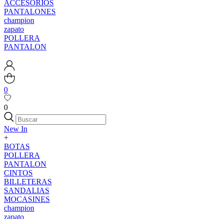
ACCESORIOS
PANTALONES
champion
zapato
POLLERA
PANTALON
0
0
New In
+
BOTAS
POLLERA
PANTALON
CINTOS
BILLETERAS
SANDALIAS
MOCASINES
champion
zapato