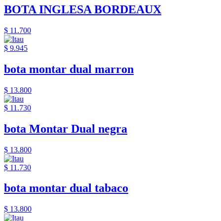
BOTA INGLESA BORDEAUX
$ 11.700
$ 9.945
bota montar dual marron
$ 13.800
$ 11.730
bota Montar Dual negra
$ 13.800
$ 11.730
bota montar dual tabaco
$ 13.800