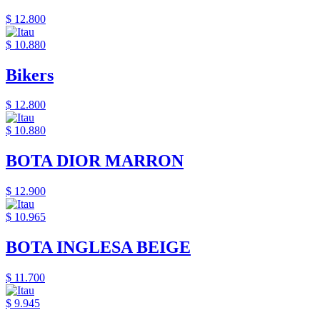
$ 12.800
$ 10.880
Bikers
$ 12.800
$ 10.880
BOTA DIOR MARRON
$ 12.900
$ 10.965
BOTA INGLESA BEIGE
$ 11.700
$ 9.945