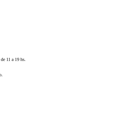
 de 11 a 19 hs.
o.