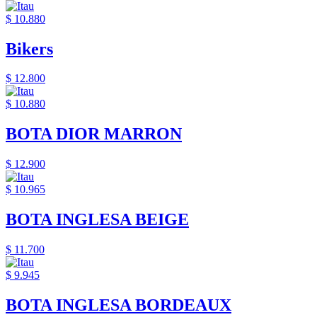
$ 10.880
Bikers
$ 12.800
$ 10.880
BOTA DIOR MARRON
$ 12.900
$ 10.965
BOTA INGLESA BEIGE
$ 11.700
$ 9.945
BOTA INGLESA BORDEAUX