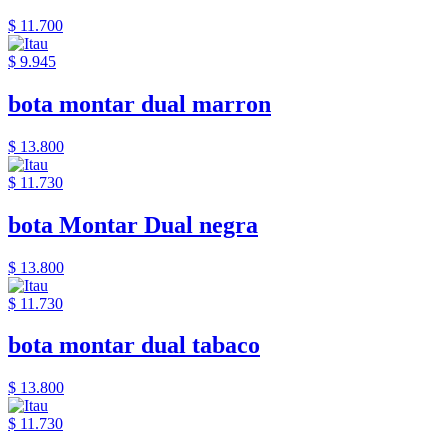
$ 11.700
$ 9.945
bota montar dual marron
$ 13.800
$ 11.730
bota Montar Dual negra
$ 13.800
$ 11.730
bota montar dual tabaco
$ 13.800
$ 11.730