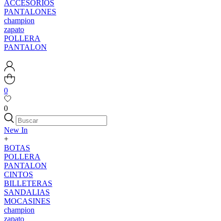
ACCESORIOS
PANTALONES
champion
zapato
POLLERA
PANTALON
0
0
New In
+
BOTAS
POLLERA
PANTALON
CINTOS
BILLETERAS
SANDALIAS
MOCASINES
champion
zapato