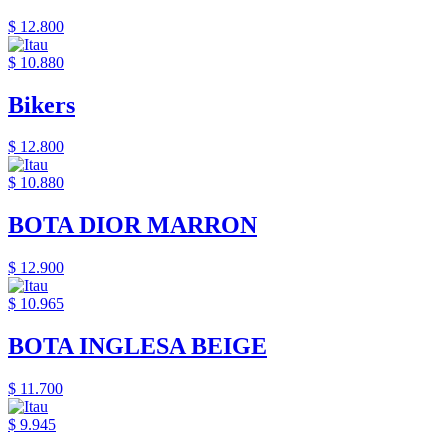
$ 12.800
$ 10.880
Bikers
$ 12.800
$ 10.880
BOTA DIOR MARRON
$ 12.900
$ 10.965
BOTA INGLESA BEIGE
$ 11.700
$ 9.945