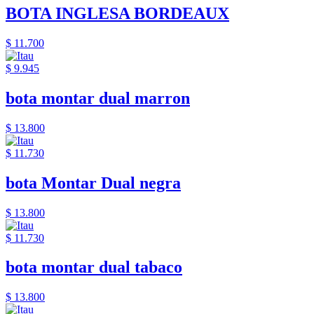
BOTA INGLESA BORDEAUX
$ 11.700
$ 9.945
bota montar dual marron
$ 13.800
$ 11.730
bota Montar Dual negra
$ 13.800
$ 11.730
bota montar dual tabaco
$ 13.800