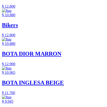
$ 12.800
$ 10.880
Bikers
$ 12.800
$ 10.880
BOTA DIOR MARRON
$ 12.900
$ 10.965
BOTA INGLESA BEIGE
$ 11.700
$ 9.945