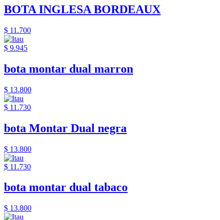
BOTA INGLESA BORDEAUX
$ 11.700
$ 9.945
bota montar dual marron
$ 13.800
$ 11.730
bota Montar Dual negra
$ 13.800
$ 11.730
bota montar dual tabaco
$ 13.800