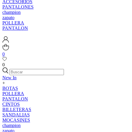
ACCESORIOS
PANTALONES
champion
zapato
POLLERA
PANTALON
0
0
New In
+
BOTAS
POLLERA
PANTALON
CINTOS
BILLETERAS
SANDALIAS
MOCASINES
champion
zapato