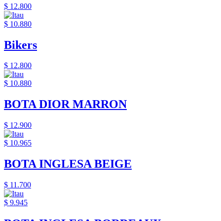
$ 12.800
$ 10.880
Bikers
$ 12.800
$ 10.880
BOTA DIOR MARRON
$ 12.900
$ 10.965
BOTA INGLESA BEIGE
$ 11.700
$ 9.945