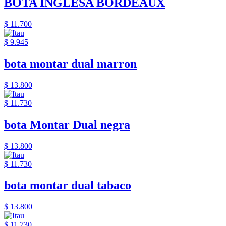
BOTA INGLESA BORDEAUX
$ 11.700
$ 9.945
bota montar dual marron
$ 13.800
$ 11.730
bota Montar Dual negra
$ 13.800
$ 11.730
bota montar dual tabaco
$ 13.800
$ 11.730