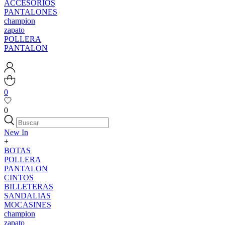
ACCESORIOS
PANTALONES
champion
zapato
POLLERA
PANTALON
0
0
New In
+
BOTAS
POLLERA
PANTALON
CINTOS
BILLETERAS
SANDALIAS
MOCASINES
champion
zapato