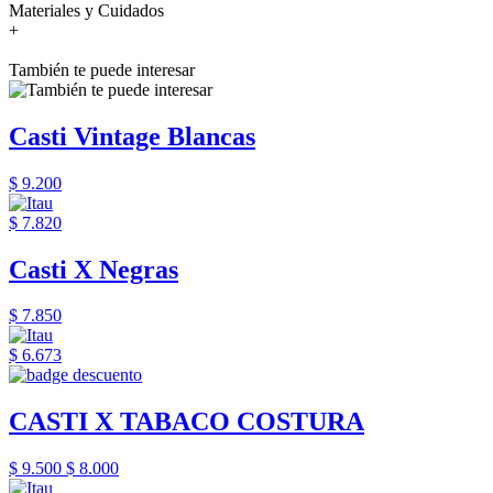
Materiales y Cuidados
+
También te puede interesar
Casti Vintage Blancas
$ 9.200
$ 7.820
Casti X Negras
$ 7.850
$ 6.673
CASTI X TABACO COSTURA
$ 9.500
$ 8.000