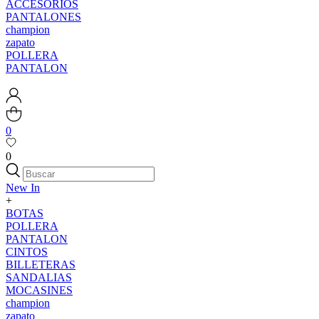
ACCESORIOS
PANTALONES
champion
zapato
POLLERA
PANTALON
0
0
New In
+
BOTAS
POLLERA
PANTALON
CINTOS
BILLETERAS
SANDALIAS
MOCASINES
champion
zapato