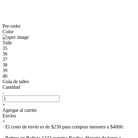
Pre-order
Color
Talle
35
36
37
38
39
40
Guía de talles
Cantidad
-
+
Agregar al carrito
Envíos
+
· El costo de envío es de $230 para compras menores a $4000.
· Retiros en Bolivia 1342 esquina Basilea. Horario de lunes a