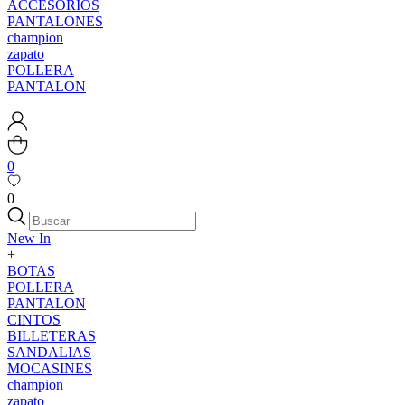
ACCESORIOS
PANTALONES
champion
zapato
POLLERA
PANTALON
0
0
New In
+
BOTAS
POLLERA
PANTALON
CINTOS
BILLETERAS
SANDALIAS
MOCASINES
champion
zapato