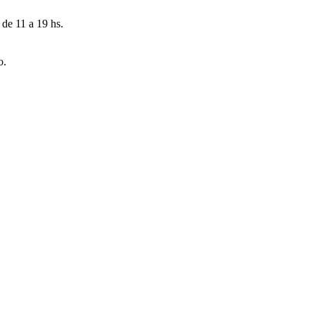
 de 11 a 19 hs.
o.