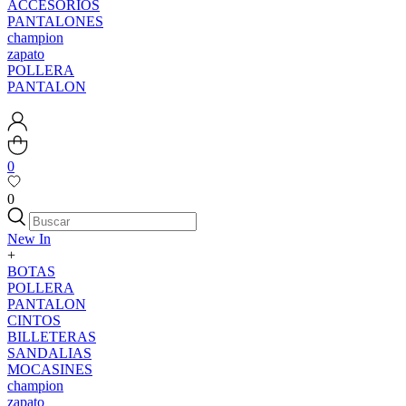
ACCESORIOS
PANTALONES
champion
zapato
POLLERA
PANTALON
0
0
New In
+
BOTAS
POLLERA
PANTALON
CINTOS
BILLETERAS
SANDALIAS
MOCASINES
champion
zapato