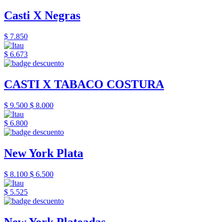
Casti X Negras
$ 7.850
$ 6.673
CASTI X TABACO COSTURA
$ 9.500
$ 8.000
$ 6.800
New York Plata
$ 8.100
$ 6.500
$ 5.525
New York Plateadas