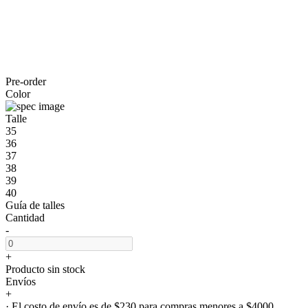
Pre-order
Color
Talle
35
36
37
38
39
40
Guía de talles
Cantidad
-
+
Producto sin stock
Envíos
+
· El costo de envío es de $230 para compras menores a $4000.