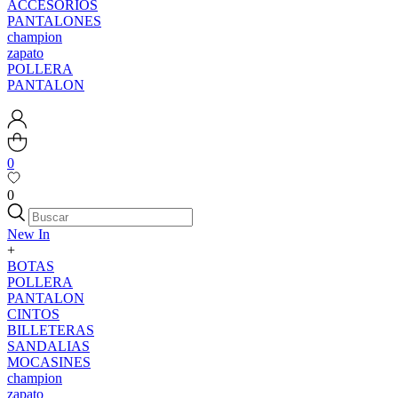
ACCESORIOS
PANTALONES
champion
zapato
POLLERA
PANTALON
0
0
New In
+
BOTAS
POLLERA
PANTALON
CINTOS
BILLETERAS
SANDALIAS
MOCASINES
champion
zapato