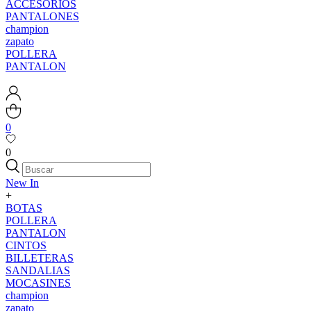
ACCESORIOS
PANTALONES
champion
zapato
POLLERA
PANTALON
0
0
New In
+
BOTAS
POLLERA
PANTALON
CINTOS
BILLETERAS
SANDALIAS
MOCASINES
champion
zapato