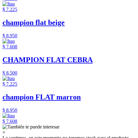
$ 7.225
champion flat beige
$ 8.950
$ 7.608
CHAMPION FLAT CEBRA
$ 8.500
$ 7.225
champion FLAT marron
$ 8.950
$ 7.608
×
Lo sentimos, en este momento no tenemos stock para el producto