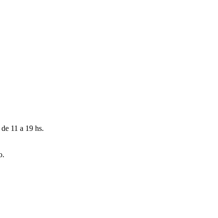
 de 11 a 19 hs.
o.