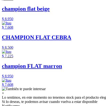
champion flat beige
$ 8.950
$ 7.608
CHAMPION FLAT CEBRA
$ 8.500
$ 7.225
champion FLAT marron
$ 8.950
$ 7.608
×
Lo sentimos, en este momento no tenemos stock para el producto eleg
Si lo deseas, te podemos avisar cuando vuelva a estar disponible
Notificarme