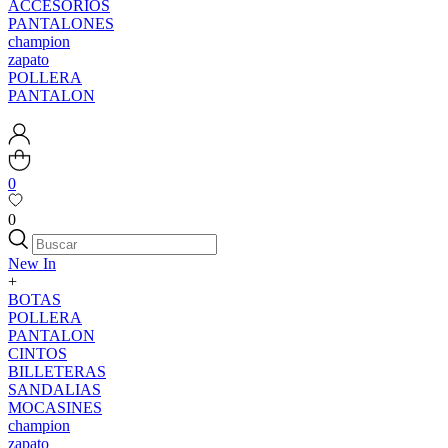
ACCESORIOS
PANTALONES
champion
zapato
POLLERA
PANTALON
0
0
New In
+
BOTAS
POLLERA
PANTALON
CINTOS
BILLETERAS
SANDALIAS
MOCASINES
champion
zapato