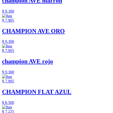
champion AVE marron
$ 9.300
$ 7.905
CHAMPION AVE ORO
$ 9.300
$ 7.905
champion AVE rojo
$ 9.300
$ 7.905
CHAMPION FLAT AZUL
$ 8.500
$ 7.225