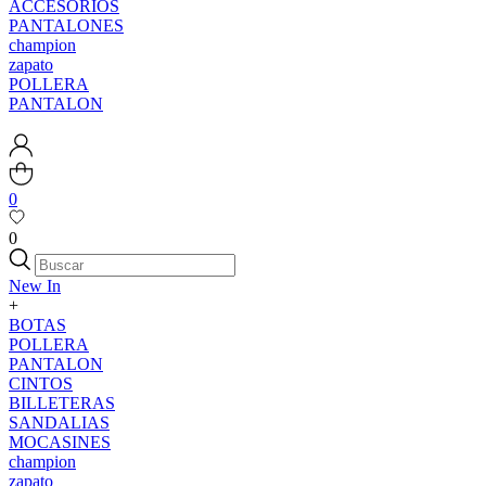
ACCESORIOS
PANTALONES
champion
zapato
POLLERA
PANTALON
0
0
New In
+
BOTAS
POLLERA
PANTALON
CINTOS
BILLETERAS
SANDALIAS
MOCASINES
champion
zapato