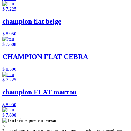
$ 7.225
champion flat beige
$ 8.950
$ 7.608
CHAMPION FLAT CEBRA
$ 8.500
$ 7.225
champion FLAT marron
$ 8.950
$ 7.608
×
Lo sentimos, en este momento no tenemos stock para el producto