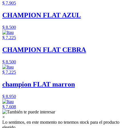
$ 7.905
CHAMPION FLAT AZUL
$ 8.500
$ 7.225
CHAMPION FLAT CEBRA
$ 8.500
$ 7.225
champion FLAT marron
$ 8.950
$ 7.608
×
Lo sentimos, en este momento no tenemos stock para el producto
elegido.