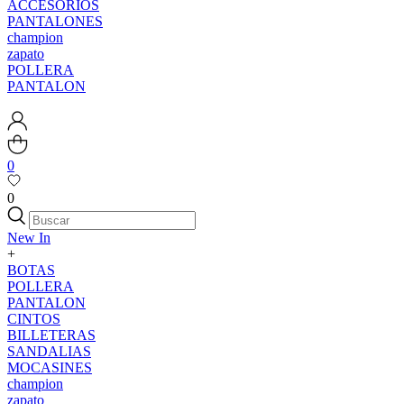
ACCESORIOS
PANTALONES
champion
zapato
POLLERA
PANTALON
0
0
New In
+
BOTAS
POLLERA
PANTALON
CINTOS
BILLETERAS
SANDALIAS
MOCASINES
champion
zapato