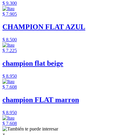
$ 9.300
$ 7.905
CHAMPION FLAT AZUL
$ 8.500
$ 7.225
champion flat beige
$ 8.950
$ 7.608
champion FLAT marron
$ 8.950
$ 7.608
×