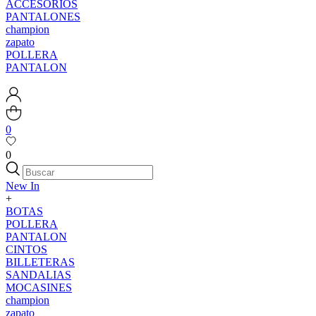
ACCESORIOS
PANTALONES
champion
zapato
POLLERA
PANTALON
0
0
New In
+
BOTAS
POLLERA
PANTALON
CINTOS
BILLETERAS
SANDALIAS
MOCASINES
champion
zapato