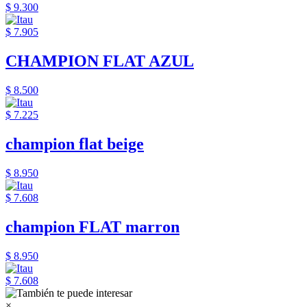
$ 9.300
$ 7.905
CHAMPION FLAT AZUL
$ 8.500
$ 7.225
champion flat beige
$ 8.950
$ 7.608
champion FLAT marron
$ 8.950
$ 7.608
×