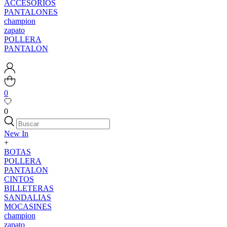
ACCESORIOS
PANTALONES
champion
zapato
POLLERA
PANTALON
0
0
New In
+
BOTAS
POLLERA
PANTALON
CINTOS
BILLETERAS
SANDALIAS
MOCASINES
champion
zapato