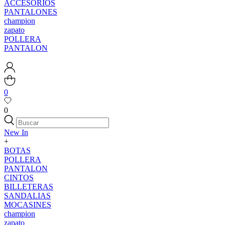
ACCESORIOS
PANTALONES
champion
zapato
POLLERA
PANTALON
0
0
New In
+
BOTAS
POLLERA
PANTALON
CINTOS
BILLETERAS
SANDALIAS
MOCASINES
champion
zapato