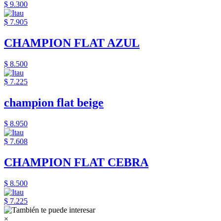
$ 9.300
$ 7.905
CHAMPION FLAT AZUL
$ 8.500
$ 7.225
champion flat beige
$ 8.950
$ 7.608
CHAMPION FLAT CEBRA
$ 8.500
$ 7.225
×