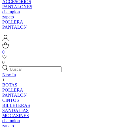
ACCESORIOS
PANTALONES
champion
zapato
POLLERA
PANTALON
0
0
New In
+
BOTAS
POLLERA
PANTALON
CINTOS
BILLETERAS
SANDALIAS
MOCASINES
champion
zapato