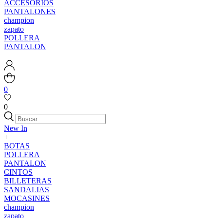
ACCESORIOS
PANTALONES
champion
zapato
POLLERA
PANTALON
0
0
New In
+
BOTAS
POLLERA
PANTALON
CINTOS
BILLETERAS
SANDALIAS
MOCASINES
champion
zapato