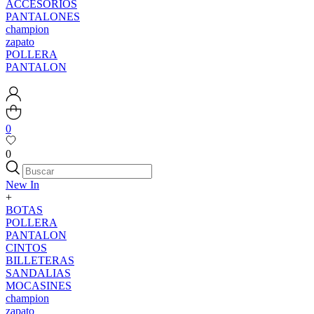
ACCESORIOS
PANTALONES
champion
zapato
POLLERA
PANTALON
0
0
New In
+
BOTAS
POLLERA
PANTALON
CINTOS
BILLETERAS
SANDALIAS
MOCASINES
champion
zapato