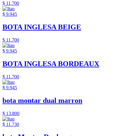
$ 11.700
$ 9.945
BOTA INGLESA BEIGE
$ 11.700
$ 9.945
BOTA INGLESA BORDEAUX
$ 11.700
$ 9.945
bota montar dual marron
$ 13.800
$ 11.730