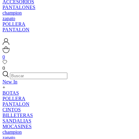
ACCESORIOS
PANTALONES
champion
zapato
POLLERA
PANTALON
0
0
New In
+
BOTAS
POLLERA
PANTALON
CINTOS
BILLETERAS
SANDALIAS
MOCASINES
champion
zapato