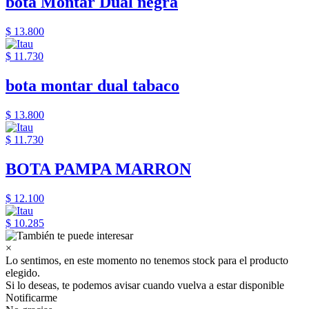
bota Montar Dual negra
$ 13.800
$ 11.730
bota montar dual tabaco
$ 13.800
$ 11.730
BOTA PAMPA MARRON
$ 12.100
$ 10.285
×
Lo sentimos, en este momento no tenemos stock para el producto
elegido.
Si lo deseas, te podemos avisar cuando vuelva a estar disponible
Notificarme