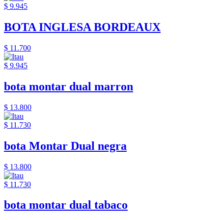
$ 9.945
BOTA INGLESA BORDEAUX
$ 11.700
$ 9.945
bota montar dual marron
$ 13.800
$ 11.730
bota Montar Dual negra
$ 13.800
$ 11.730
bota montar dual tabaco