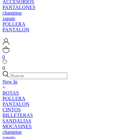
ACCESORIOS
PANTALONES
champion
zapato
POLLERA
PANTALON
0
0
New In
+
BOTAS
POLLERA
PANTALON
CINTOS
BILLETERAS
SANDALIAS
MOCASINES
champion
zapato