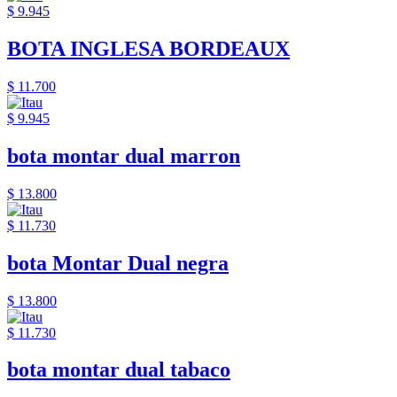
$ 9.945
BOTA INGLESA BORDEAUX
$ 11.700
$ 9.945
bota montar dual marron
$ 13.800
$ 11.730
bota Montar Dual negra
$ 13.800
$ 11.730
bota montar dual tabaco