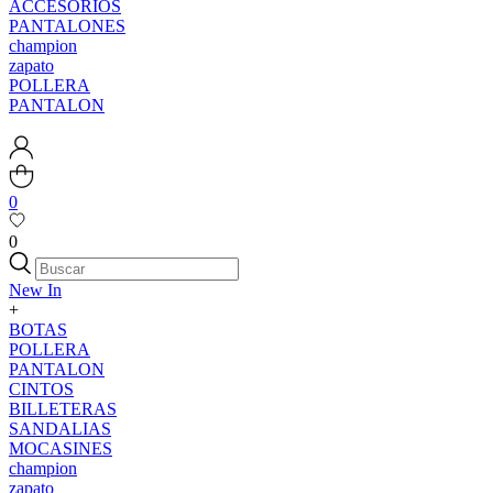
ACCESORIOS
PANTALONES
champion
zapato
POLLERA
PANTALON
0
0
New In
+
BOTAS
POLLERA
PANTALON
CINTOS
BILLETERAS
SANDALIAS
MOCASINES
champion
zapato