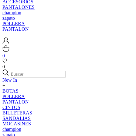
ACCESORIOS
PANTALONES
champion
zapato
POLLERA
PANTALON
0
0
New In
+
BOTAS
POLLERA
PANTALON
CINTOS
BILLETERAS
SANDALIAS
MOCASINES
champion
zapato