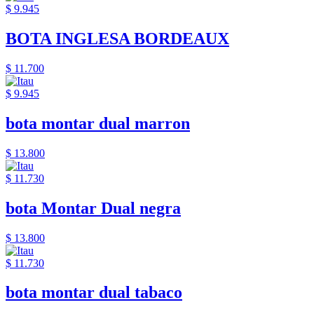
$ 9.945
BOTA INGLESA BORDEAUX
$ 11.700
$ 9.945
bota montar dual marron
$ 13.800
$ 11.730
bota Montar Dual negra
$ 13.800
$ 11.730
bota montar dual tabaco