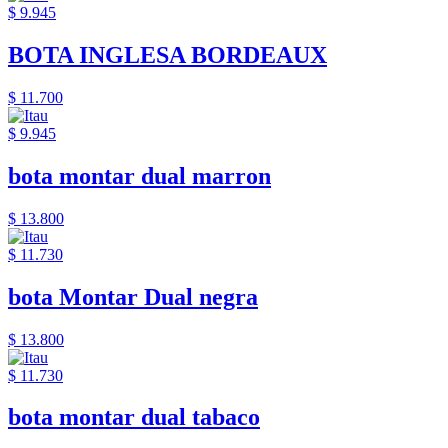
$ 9.945
BOTA INGLESA BORDEAUX
$ 11.700
$ 9.945
bota montar dual marron
$ 13.800
$ 11.730
bota Montar Dual negra
$ 13.800
$ 11.730
bota montar dual tabaco