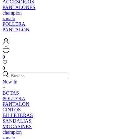
ACCESORIOS
PANTALONES
champion
zapato
POLLERA
PANTALON
0
0
New In
+
BOTAS
POLLERA
PANTALON
CINTOS
BILLETERAS
SANDALIAS
MOCASINES
champion
zapato