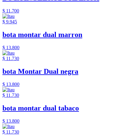
$ 11.700
$ 9.945
bota montar dual marron
$ 13.800
$ 11.730
bota Montar Dual negra
$ 13.800
$ 11.730
bota montar dual tabaco
$ 13.800
$ 11.730