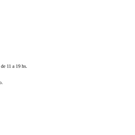
 de 11 a 19 hs.
o.