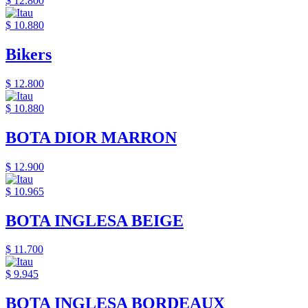
$ 12.800
$ 10.880
Bikers
$ 12.800
$ 10.880
BOTA DIOR MARRON
$ 12.900
$ 10.965
BOTA INGLESA BEIGE
$ 11.700
$ 9.945
BOTA INGLESA BORDEAUX