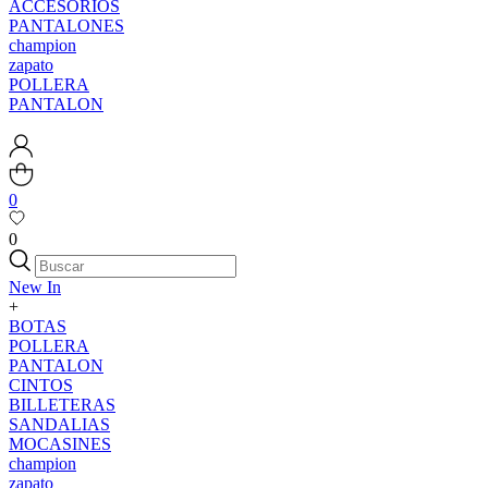
ACCESORIOS
PANTALONES
champion
zapato
POLLERA
PANTALON
0
0
New In
+
BOTAS
POLLERA
PANTALON
CINTOS
BILLETERAS
SANDALIAS
MOCASINES
champion
zapato