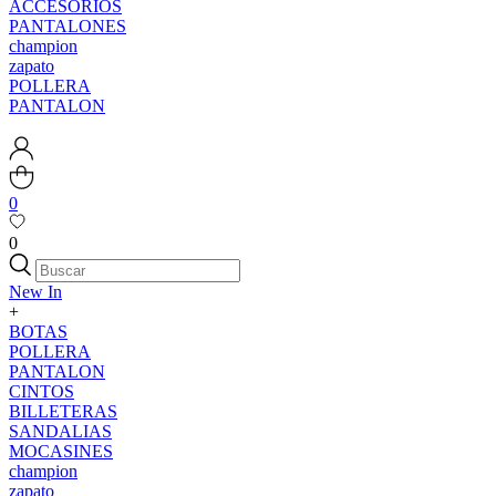
ACCESORIOS
PANTALONES
champion
zapato
POLLERA
PANTALON
0
0
New In
+
BOTAS
POLLERA
PANTALON
CINTOS
BILLETERAS
SANDALIAS
MOCASINES
champion
zapato