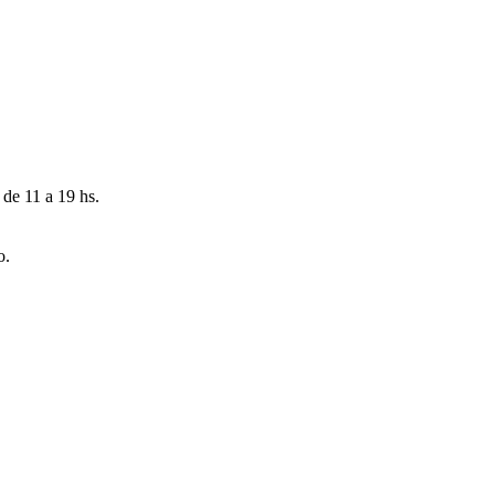
 de 11 a 19 hs.
o.