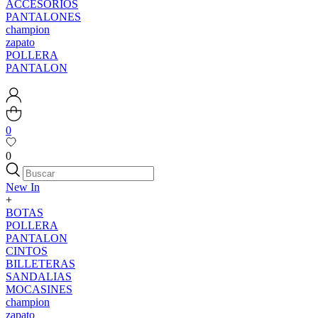
ACCESORIOS
PANTALONES
champion
zapato
POLLERA
PANTALON
0
0
New In
+
BOTAS
POLLERA
PANTALON
CINTOS
BILLETERAS
SANDALIAS
MOCASINES
champion
zapato