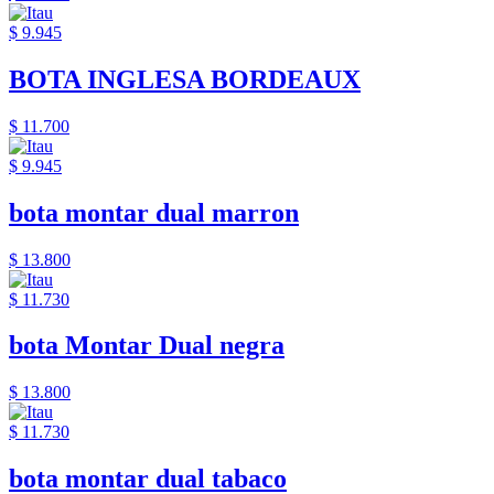
$ 9.945
BOTA INGLESA BORDEAUX
$ 11.700
$ 9.945
bota montar dual marron
$ 13.800
$ 11.730
bota Montar Dual negra
$ 13.800
$ 11.730
bota montar dual tabaco