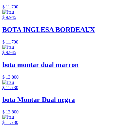
$ 11.700
$ 9.945
BOTA INGLESA BORDEAUX
$ 11.700
$ 9.945
bota montar dual marron
$ 13.800
$ 11.730
bota Montar Dual negra
$ 13.800
$ 11.730