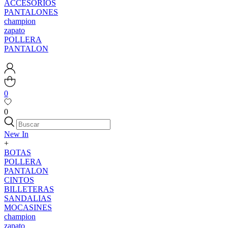
ACCESORIOS
PANTALONES
champion
zapato
POLLERA
PANTALON
0
0
New In
+
BOTAS
POLLERA
PANTALON
CINTOS
BILLETERAS
SANDALIAS
MOCASINES
champion
zapato