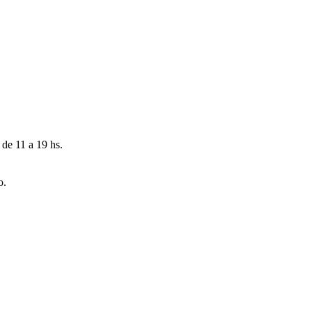
 de 11 a 19 hs.
o.