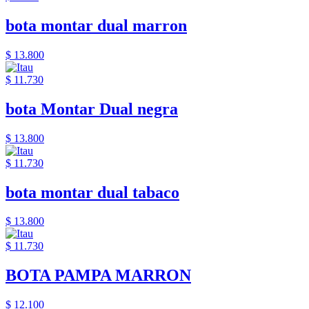
bota montar dual marron
$ 13.800
$ 11.730
bota Montar Dual negra
$ 13.800
$ 11.730
bota montar dual tabaco
$ 13.800
$ 11.730
BOTA PAMPA MARRON
$ 12.100