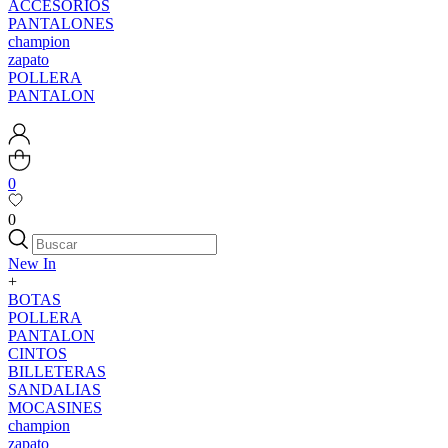
ACCESORIOS
PANTALONES
champion
zapato
POLLERA
PANTALON
0
0
New In
+
BOTAS
POLLERA
PANTALON
CINTOS
BILLETERAS
SANDALIAS
MOCASINES
champion
zapato