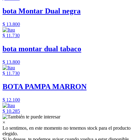
bota Montar Dual negra
$ 13.800
$ 11.730
bota montar dual tabaco
$ 13.800
$ 11.730
BOTA PAMPA MARRON
$ 12.100
$ 10.285
×
Lo sentimos, en este momento no tenemos stock para el producto
elegido.
Si lo deseas, te podemos avisar cuando vuelva a estar disponible