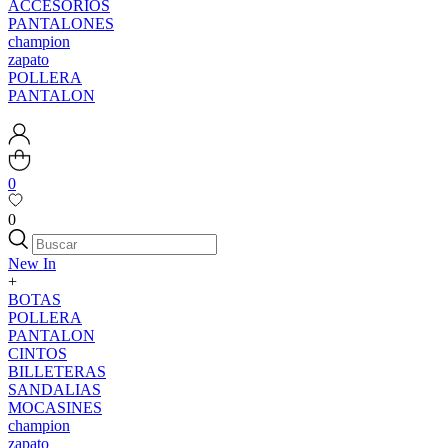
ACCESORIOS
PANTALONES
champion
zapato
POLLERA
PANTALON
0
0
New In
+
BOTAS
POLLERA
PANTALON
CINTOS
BILLETERAS
SANDALIAS
MOCASINES
champion
zapato