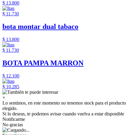
$ 13.800
$ 11.730
bota montar dual tabaco
$ 13.800
$ 11.730
BOTA PAMPA MARRON
$ 12.100
$ 10.285
×
Lo sentimos, en este momento no tenemos stock para el producto
elegido.
Si lo deseas, te podemos avisar cuando vuelva a estar disponible
Notificarme
No gracias