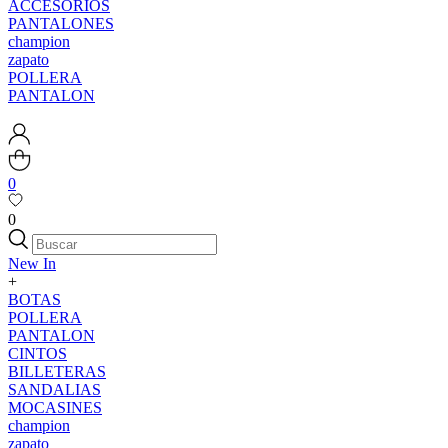
ACCESORIOS
PANTALONES
champion
zapato
POLLERA
PANTALON
0
0
New In
+
BOTAS
POLLERA
PANTALON
CINTOS
BILLETERAS
SANDALIAS
MOCASINES
champion
zapato