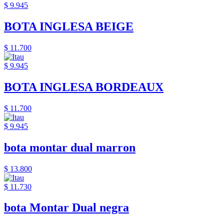
$ 9.945
BOTA INGLESA BEIGE
$ 11.700
$ 9.945
BOTA INGLESA BORDEAUX
$ 11.700
$ 9.945
bota montar dual marron
$ 13.800
$ 11.730
bota Montar Dual negra