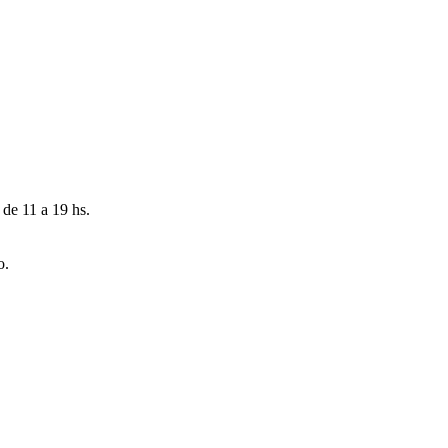
 de 11 a 19 hs.
o.