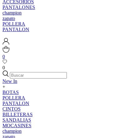
ACCESORIOS
PANTALONES
champion
zapato
POLLERA
PANTALON
0
0
New In
+
BOTAS
POLLERA
PANTALON
CINTOS
BILLETERAS
SANDALIAS
MOCASINES
champion
zapato