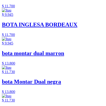
$ 11.700
$ 9.945
BOTA INGLESA BORDEAUX
$ 11.700
$ 9.945
bota montar dual marron
$ 13.800
$ 11.730
bota Montar Dual negra
$ 13.800
$ 11.730