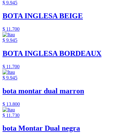
$ 9.945
BOTA INGLESA BEIGE
$ 11.700
$ 9.945
BOTA INGLESA BORDEAUX
$ 11.700
$ 9.945
bota montar dual marron
$ 13.800
$ 11.730
bota Montar Dual negra