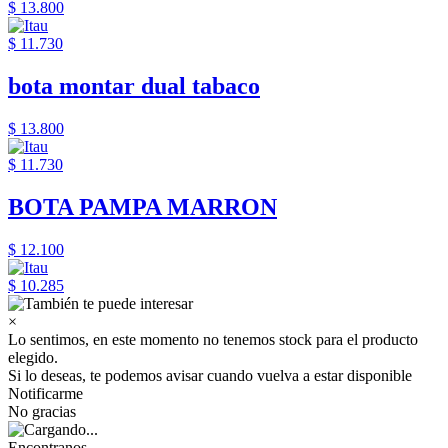
$ 13.800
$ 11.730
bota montar dual tabaco
$ 13.800
$ 11.730
BOTA PAMPA MARRON
$ 12.100
$ 10.285
×
Lo sentimos, en este momento no tenemos stock para el producto
elegido.
Si lo deseas, te podemos avisar cuando vuelva a estar disponible
Notificarme
No gracias
Encontranos