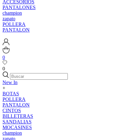
ACCESORIOS
PANTALONES
champion
zapato
POLLERA
PANTALON
0
0
New In
+
BOTAS
POLLERA
PANTALON
CINTOS
BILLETERAS
SANDALIAS
MOCASINES
champion
zapato