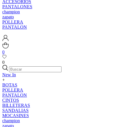
ACCESORIOS
PANTALONES
champion
zapato
POLLERA
PANTALON
0
0
New In
+
BOTAS
POLLERA
PANTALON
CINTOS
BILLETERAS
SANDALIAS
MOCASINES
champion
zapato