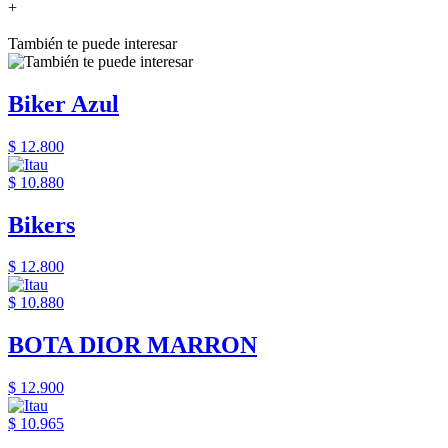
+
También te puede interesar
Biker Azul
$ 12.800
$ 10.880
Bikers
$ 12.800
$ 10.880
BOTA DIOR MARRON
$ 12.900
$ 10.965