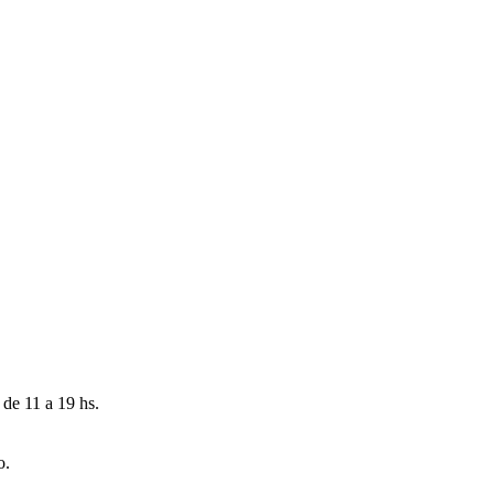
 de 11 a 19 hs.
o.