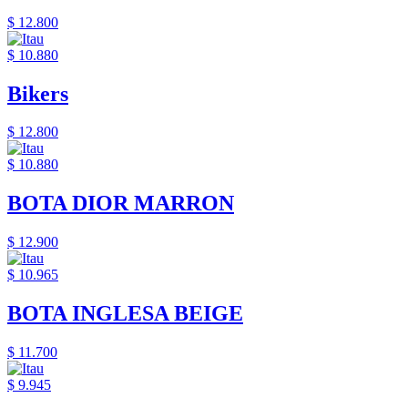
$ 12.800
$ 10.880
Bikers
$ 12.800
$ 10.880
BOTA DIOR MARRON
$ 12.900
$ 10.965
BOTA INGLESA BEIGE
$ 11.700
$ 9.945