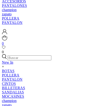
ACCESORIOS
PANTALONES
champion
zapato
POLLERA
PANTALON
0
0
New In
+
BOTAS
POLLERA
PANTALON
CINTOS
BILLETERAS
SANDALIAS
MOCASINES
champion
zapato