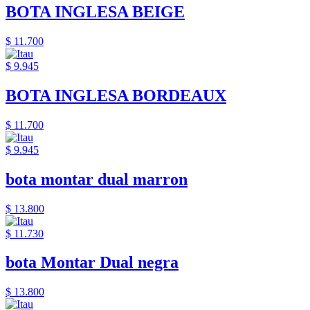
BOTA INGLESA BEIGE
$ 11.700
$ 9.945
BOTA INGLESA BORDEAUX
$ 11.700
$ 9.945
bota montar dual marron
$ 13.800
$ 11.730
bota Montar Dual negra
$ 13.800