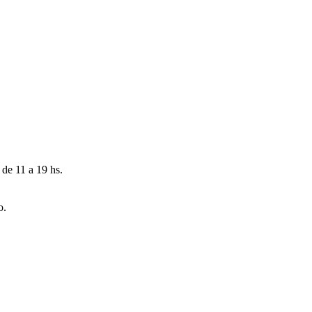
 de 11 a 19 hs.
o.