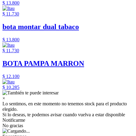
$ 13.800
$ 11.730
bota montar dual tabaco
$ 13.800
$ 11.730
BOTA PAMPA MARRON
$ 12.100
$ 10.285
×
Lo sentimos, en este momento no tenemos stock para el producto
elegido.
Si lo deseas, te podemos avisar cuando vuelva a estar disponible
Notificarme
No gracias