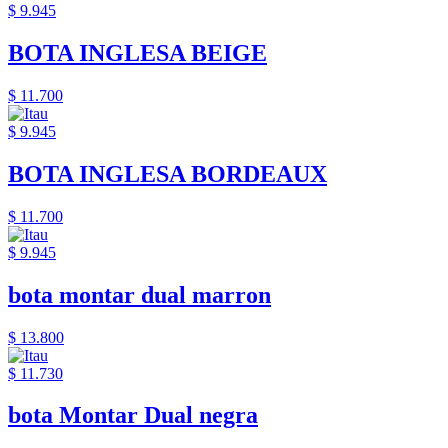
$ 9.945
BOTA INGLESA BEIGE
$ 11.700
$ 9.945
BOTA INGLESA BORDEAUX
$ 11.700
$ 9.945
bota montar dual marron
$ 13.800
$ 11.730
bota Montar Dual negra