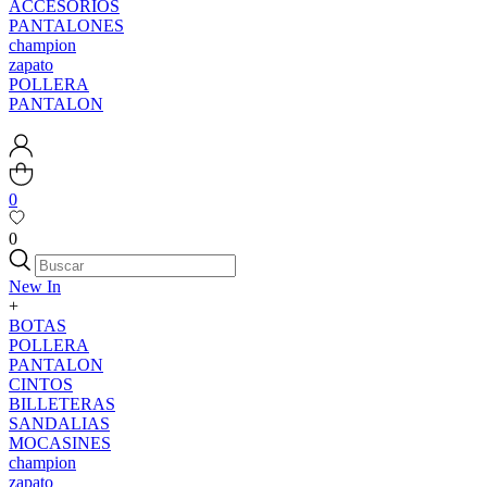
ACCESORIOS
PANTALONES
champion
zapato
POLLERA
PANTALON
0
0
New In
+
BOTAS
POLLERA
PANTALON
CINTOS
BILLETERAS
SANDALIAS
MOCASINES
champion
zapato