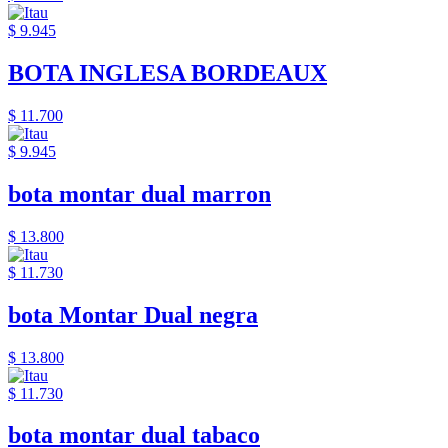
$ 9.945
BOTA INGLESA BORDEAUX
$ 11.700
$ 9.945
bota montar dual marron
$ 13.800
$ 11.730
bota Montar Dual negra
$ 13.800
$ 11.730
bota montar dual tabaco