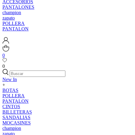
ACCESORIOS
PANTALONES
champion
zapato
POLLERA
PANTALON
0
0
New In
+
BOTAS
POLLERA
PANTALON
CINTOS
BILLETERAS
SANDALIAS
MOCASINES
champion
zapato