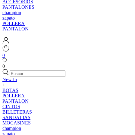
ACCESORIOS
PANTALONES
champion
zapato
POLLERA
PANTALON
0
0
New In
+
BOTAS
POLLERA
PANTALON
CINTOS
BILLETERAS
SANDALIAS
MOCASINES
champion
zapato