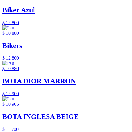
Biker Azul
$ 12.800
$ 10.880
Bikers
$ 12.800
$ 10.880
BOTA DIOR MARRON
$ 12.900
$ 10.965
BOTA INGLESA BEIGE
$ 11.700