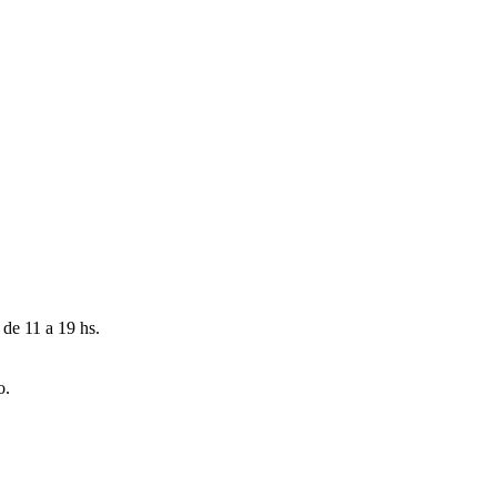
 de 11 a 19 hs.
o.