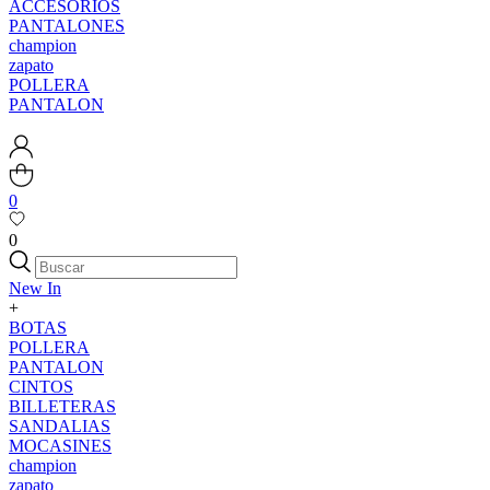
ACCESORIOS
PANTALONES
champion
zapato
POLLERA
PANTALON
0
0
New In
+
BOTAS
POLLERA
PANTALON
CINTOS
BILLETERAS
SANDALIAS
MOCASINES
champion
zapato