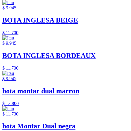
$ 9.945
BOTA INGLESA BEIGE
$ 11.700
$ 9.945
BOTA INGLESA BORDEAUX
$ 11.700
$ 9.945
bota montar dual marron
$ 13.800
$ 11.730
bota Montar Dual negra